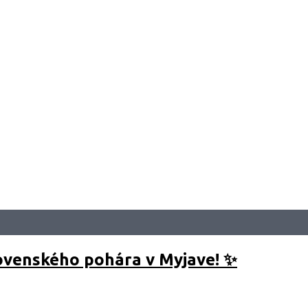
23)
ovenského pohára v Myjave! ✨