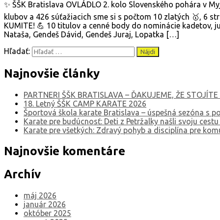
✨ ŠŠK Bratislava OVLÁDLO 2. kolo Slovenského pohára v Myj
klubov a 426 súťažiacich sme si s počtom 10 zlatých 🥇, 6 str
KUMITE! 💪 10 titulov a cenné body do nominácie kadetov, j
Nataša, Gendeš Dávid, Gendeš Juraj, Lopatka […]
Hľadať:
Najnovšie články
PARTNERI ŠŠK BRATISLAVA – ĎAKUJEME, ŽE STOJÍTE 
18. Letný ŠŠK CAMP KARATE 2026
Športová škola karate Bratislava – úspešná sezóna s po
Karate pre budúcnosť: Deti z Petržalky našli svoju cest
Karate pre všetkých: Zdravý pohyb a disciplína pre kom
Najnovšie komentáre
Archív
máj 2026
január 2026
október 2025