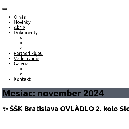
O nás
Novinky
Akcie
Dokumenty
Stanovy klubu ŠŠK Bratislava
Termínový kalendár 2023 (aktualizovaný 13.01.20
Prihláška nového člena 2023/2024
Partneri klubu
Vzdelávanie
Galéria
Fotogaléria
Video
Kontakt
Mesiac: november 2024
✨ ŠŠK Bratislava OVLÁDLO 2. kolo Sl