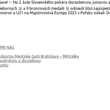
ave! ✨ Na 2. kole Slovenského pohára dorastencov, juniorov 
ieborných 🥈 a 9 bronzových medailí 🥉 odniesli titul najúspeš
uniorov a U21 na Majstrovstvá Európy 2025 v Poľsku získali: 
PRI NÁS
dporou Mestskej časti Bratislava – Petržalka
u pohybom a disciplínou
unitu