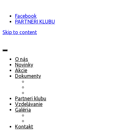
Facebook
PARTNERI KLUBU
Skip to content
O nás
Novinky
Akcie
Dokumenty
Stanovy klubu ŠŠK Bratislava
Termínový kalendár 2023 (aktualizovaný 13.01.20
Prihláška nového člena 2023/2024
Partneri klubu
Vzdelávanie
Galéria
Fotogaléria
Video
Kontakt