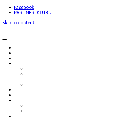
Facebook
PARTNERI KLUBU
Skip to content
O nás
Novinky
Akcie
Dokumenty
Stanovy klubu ŠŠK Bratislava
Termínový kalendár 2023 (aktualizovaný
13.01.2023)
Prihláška nového člena 2023/2024
Partneri klubu
Vzdelávanie
Galéria
Fotogaléria
Video
Kontakt