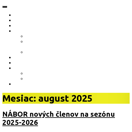
O nás
Novinky
Akcie
Dokumenty
Stanovy klubu ŠŠK Bratislava
Termínový kalendár 2023 (aktualizovaný
13.01.2023)
Prihláška nového člena 2023/2024
Partneri klubu
Vzdelávanie
Galéria
Fotogaléria
Video
Kontakt
Mesiac: august 2025
NÁBOR nových členov na sezónu
2025-2026