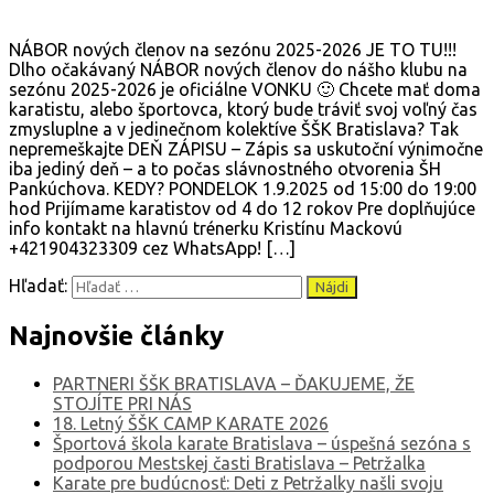
NÁBOR nových členov na sezónu 2025-2026 JE TO TU!!!
Dlho očakávaný NÁBOR nových členov do nášho klubu na
sezónu 2025-2026 je oficiálne VONKU 🙂 Chcete mať doma
karatistu, alebo športovca, ktorý bude tráviť svoj voľný čas
zmysluplne a v jedinečnom kolektíve ŠŠK Bratislava? Tak
nepremeškajte DEŇ ZÁPISU – Zápis sa uskutoční výnimočne
iba jediný deň – a to počas slávnostného otvorenia ŠH
Pankúchova. KEDY? PONDELOK 1.9.2025 od 15:00 do 19:00
hod Prijímame karatistov od 4 do 12 rokov Pre doplňujúce
info kontakt na hlavnú trénerku Kristínu Mackovú
+421904323309 cez WhatsApp! […]
Hľadať:
Najnovšie články
PARTNERI ŠŠK BRATISLAVA – ĎAKUJEME, ŽE
STOJÍTE PRI NÁS
18. Letný ŠŠK CAMP KARATE 2026
Športová škola karate Bratislava – úspešná sezóna s
podporou Mestskej časti Bratislava – Petržalka
Karate pre budúcnosť: Deti z Petržalky našli svoju