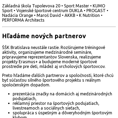
Základná škola Tupolevova 20 • Sport Master • KUMO
Sport • Vojenské športové centrum DUKLA • PROGAST •
Nadácia Orange • Maroš David • AKKB • K Nutrition •
PERFORMA Architects
Hľadáme nových partnerov
ŠŠK Bratislava neustále rastie. Rozširujeme tréningové
aktivity, organizujeme medzinárodné semináre,
pripravujeme reprezentantov Slovenska, realizujeme
projekty Erasmus+ a budujeme moderné športové
prostredie pre deti, mládež aj vrcholových športovcov.
Preto hľadáme ďalších partnerov a spoločnosti, ktoré chcú
byť súčasťou silného športového projektu s reálnym
spoločenským dopadom.
prezentácia značky na domácich aj medzinárodných
podujatiach,
reklamný priestor na športových podujatiach,
livestreamoch a sociálnych sieťach,
spolupráca s úspešným a dôveryhodným športovým
klubom,