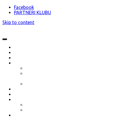
Facebook
PARTNERI KLUBU
Skip to content
O nás
Novinky
Akcie
Dokumenty
Stanovy klubu ŠŠK Bratislava
Termínový kalendár 2023 (aktualizovaný
13.01.2023)
Prihláška nového člena 2023/2024
Partneri klubu
Vzdelávanie
Galéria
Fotogaléria
Video
Kontakt