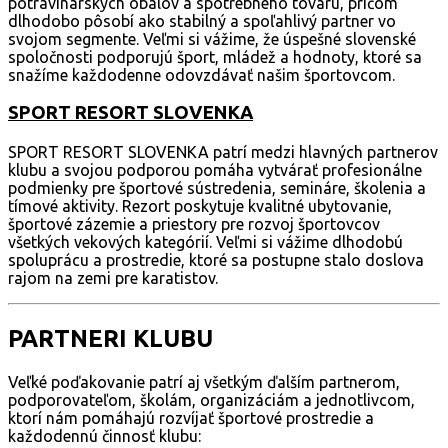
potravinárskych obalov a spotrebného tovaru, pričom
dlhodobo pôsobí ako stabilný a spoľahlivý partner vo
svojom segmente. Veľmi si vážime, že úspešné slovenské
spoločnosti podporujú šport, mládež a hodnoty, ktoré sa
snažíme každodenne odovzdávať našim športovcom.
SPORT RESORT SLOVENKA
SPORT RESORT SLOVENKA patrí medzi hlavných partnerov
klubu a svojou podporou pomáha vytvárať profesionálne
podmienky pre športové sústredenia, semináre, školenia a
tímové aktivity. Rezort poskytuje kvalitné ubytovanie,
športové zázemie a priestory pre rozvoj športovcov
všetkých vekových kategórií. Veľmi si vážime dlhodobú
spoluprácu a prostredie, ktoré sa postupne stalo doslova
rajom na zemi pre karatistov.
PARTNERI KLUBU
Veľké poďakovanie patrí aj všetkým ďalším partnerom,
podporovateľom, školám, organizáciám a jednotlivcom,
ktorí nám pomáhajú rozvíjať športové prostredie a
každodennú činnosť klubu: