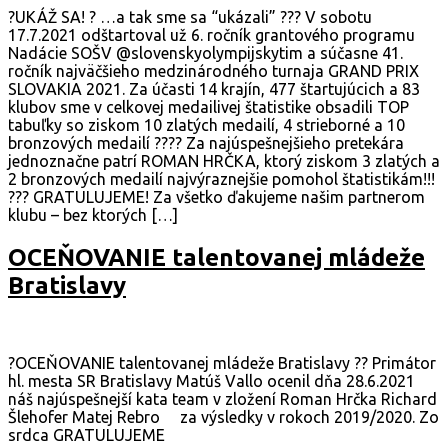
?UKÁŽ SA! ? …a tak sme sa “ukázali” ??? V sobotu
17.7.2021 odštartoval už 6. ročník grantového programu
Nadácie SOŠV @slovenskyolympijskytim a súčasne 41.
ročník najväčšieho medzinárodného turnaja GRAND PRIX
SLOVAKIA 2021. Za účasti 14 krajín, 477 štartujúcich a 83
klubov sme v celkovej medailivej štatistike obsadili TOP
tabuľky so ziskom 10 zlatých medailí, 4 strieborné a 10
bronzových medailí ???? Za najúspešnejšieho pretekára
jednoznačne patrí ROMAN HRČKA, ktorý ziskom 3 zlatých a
2 bronzových medailí najvýraznejšie pomohol štatistikám!!!
??? GRATULUJEME! Za všetko ďakujeme našim partnerom
klubu – bez ktorých […]
OCEŇOVANIE talentovanej mládeže
Bratislavy
?️OCEŇOVANIE talentovanej mládeže Bratislavy ?? Primátor
hl. mesta SR Bratislavy Matúš Vallo ocenil dňa 28.6.2021
náš najúspešnejší kata team v zložení Roman Hrčka Richard
Šlehofer Matej Rebro za výsledky v rokoch 2019/2020. Zo
srdca GRATULUJEME