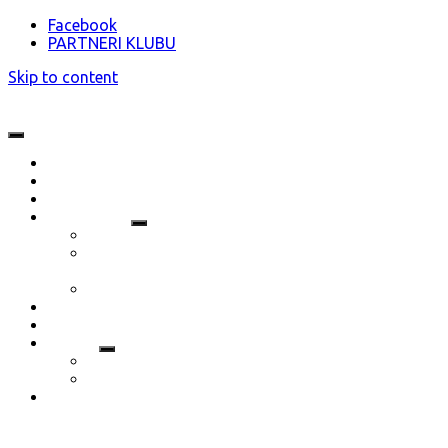
Facebook
PARTNERI KLUBU
Skip to content
O nás
Novinky
Akcie
Dokumenty
Stanovy klubu ŠŠK Bratislava
Termínový kalendár 2023 (aktualizovaný
13.01.2023)
Prihláška nového člena 2023/2024
Partneri klubu
Vzdelávanie
Galéria
Fotogaléria
Video
Kontakt