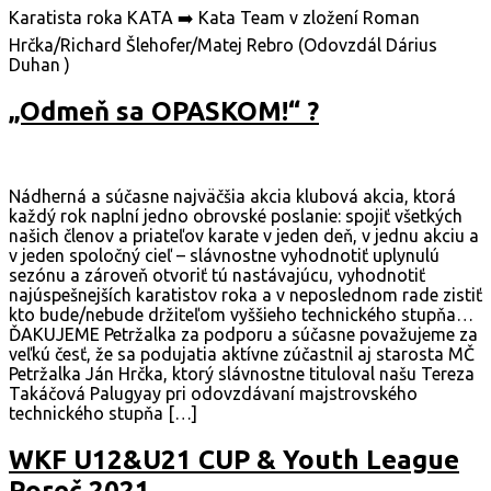
Karatista roka KATA ➡️ Kata Team v zložení Roman
Hrčka/Richard Šlehofer/Matej Rebro (Odovzdál Dárius
Duhan )
„Odmeň sa OPASKOM!“ ?
Nádherná a súčasne najväčšia akcia klubová akcia, ktorá
každý rok naplní jedno obrovské poslanie: spojiť všetkých
našich členov a priateľov karate v jeden deň, v jednu akciu a
v jeden spoločný cieľ – slávnostne vyhodnotiť uplynulú
sezónu a zároveň otvoriť tú nastávajúcu, vyhodnotiť
najúspešnejších karatistov roka a v neposlednom rade zistiť
kto bude/nebude držiteľom vyššieho technického stupňa…
ĎAKUJEME Petržalka za podporu a súčasne považujeme za
veľkú česť, že sa podujatia aktívne zúčastnil aj starosta MČ
Petržalka Ján Hrčka, ktorý slávnostne tituloval našu Tereza
Takáčová Palugyay pri odovzdávaní majstrovského
technického stupňa […]
WKF U12&U21 CUP & Youth League
Poreč 2021