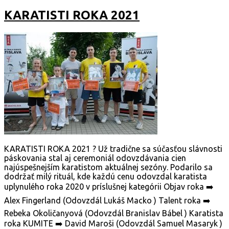
KARATISTI ROKA 2021
KARATISTI ROKA 2021 ? Už tradične sa súčasťou slávnosti
páskovania stal aj ceremoniál odovzdávania cien
najúspešnejším karatistom aktuálnej sezóny. Podarilo sa
dodržať milý rituál, kde každú cenu odovzdal karatista
uplynulého roka 2020 v príslušnej kategórii Objav roka ➡️
Alex Fingerland (Odovzdál Lukáš Macko ) Talent roka ➡️
Rebeka Okoličanyová (Odovzdál Branislav Bábel ) Karatista
roka KUMITE ➡️ David Maroši (Odovzdál Samuel Masaryk )