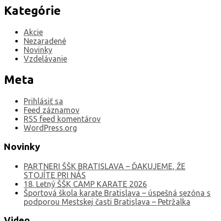
Kategórie
Akcie
Nezaradené
Novinky
Vzdelávanie
Meta
Prihlásiť sa
Feed záznamov
RSS feed komentárov
WordPress.org
Novinky
PARTNERI ŠŠK BRATISLAVA – ĎAKUJEME, ŽE
STOJÍTE PRI NÁS
18. Letný ŠŠK CAMP KARATE 2026
Športová škola karate Bratislava – úspešná sezóna s
podporou Mestskej časti Bratislava – Petržalka
Video