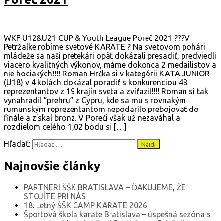
WKF U12&U21 CUP & Youth League Poreč 2021 ???V
Petržalke robíme svetové KARATE ? Na svetovom pohári
mládeže sa naši pretekári opäť dokázali presadiť, predviedli
viacero kvalitných výkonov, máme dokonca 2 medailistov a
nie hociakých!!!! Roman Hrčka si v kategórii KATA JUNIOR
(U18) v 4 kolách dokázal poradiť s konkurenciou 48
reprezentantov z 19 krajín sveta a zvíťazil!!!! Roman si tak
vynahradil “prehru” z Cypru, kde sa mu s rovnakým
rumunským reprezentantom nepodarilo prebojovať do
finále a získal bronz. V Poreči však už nezaváhal a
rozdielom celého 1,02 bodu si […]
Hľadať:
Najnovšie články
PARTNERI ŠŠK BRATISLAVA – ĎAKUJEME, ŽE
STOJÍTE PRI NÁS
18. Letný ŠŠK CAMP KARATE 2026
Športová škola karate Bratislava – úspešná sezóna s