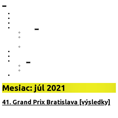
O nás
Novinky
Akcie
Dokumenty
Stanovy klubu ŠŠK Bratislava
Termínový kalendár 2023 (aktualizovaný
13.01.2023)
Prihláška nového člena 2023/2024
Partneri klubu
Vzdelávanie
Galéria
Fotogaléria
Video
Kontakt
Mesiac: júl 2021
41. Grand Prix Bratislava [výsledky]