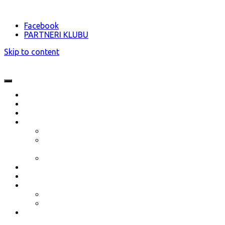
Facebook
PARTNERI KLUBU
Skip to content
O nás
Novinky
Akcie
Dokumenty
Stanovy klubu ŠŠK Bratislava
Termínový kalendár 2023 (aktualizovaný
13.01.2023)
Prihláška nového člena 2023/2024
Partneri klubu
Vzdelávanie
Galéria
Fotogaléria
Video
Kontakt