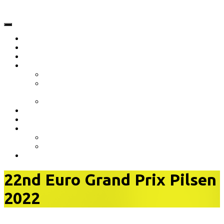
O nás
Novinky
Akcie
Dokumenty
Stanovy klubu ŠŠK Bratislava
Termínový kalendár 2023 (aktualizovaný
13.01.2023)
Prihláška nového člena 2023/2024
Partneri klubu
Vzdelávanie
Galéria
Fotogaléria
Video
Kontakt
22nd Euro Grand Prix Pilsen
2022